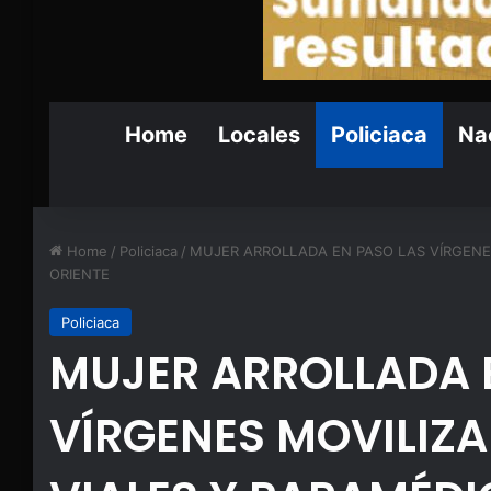
Home
Locales
Policiaca
Nac
Home
/
Policiaca
/
MUJER ARROLLADA EN PASO LAS VÍRGENES
ORIENTE
Policiaca
MUJER ARROLLADA 
VÍRGENES MOVILIZA