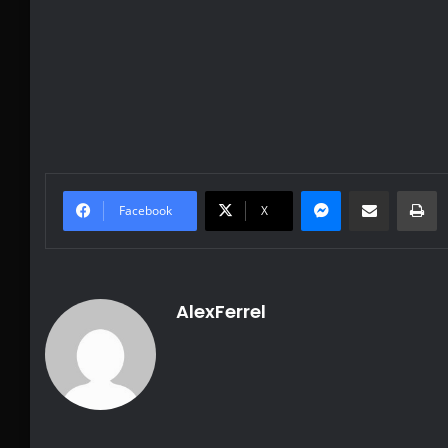
Messenger
Share via Email
Pr
Facebook
X
AlexFerrel