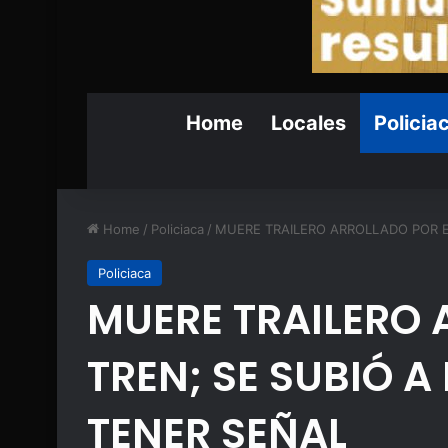
Home
Locales
Policia
Home
/
Policiaca
/
MUERE TRAILERO ARROLLADO POR EL
Policiaca
MUERE TRAILERO 
TREN; SE SUBIÓ A
TENER SEÑAL