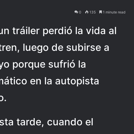
0
135
1 minute read
un tráiler perdió la vida al
 tren, luego de subirse a
yo porque sufrió la
ático en la autopista
o.
sta tarde, cuando el