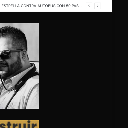
TRAGEDIA EN LA CARRETERA CAMARGO – OJINAGA! TRÁILER LLENO DE SANDÍAS SE ESTRELLA CONTRA AUTOBÚS CON 50 PASAJEROS