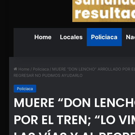
Home
Locales
Policiaca
Nac
Home
/
Policiaca
/
MUERE “DON LENCHO” ARROLLADO POR EL T
REGRESAR NO PUDIMOS AYUDARLO
Policiaca
MUERE “DON LENCH
POR EL TREN; “LO V