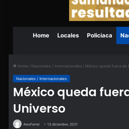
Home
Locales
Policiaca
Nac
Home
/
Nacionales / Internacionales
/
México queda fuera de 
Nacionales / Internacionales
México queda fuera
Universo
AlexFerrel
13 diciembre, 2021