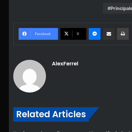
Principal
Messenger
Share via Email
Pr
Facebook
X
AlexFerrel
Related Articles