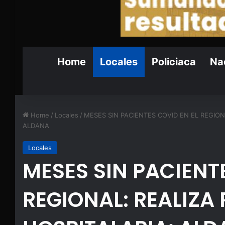
Home
Locales
Policiaca
Nac
Home
/
Locales
/
MESES SIN PACIENTES COVID EN EL REGION
ALDANA
Locales
MESES SIN PACIENT
REGIONAL: REALIZA