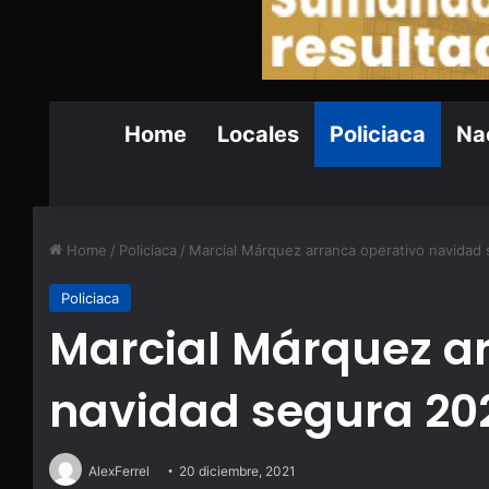
Home
Locales
Policiaca
Nac
Home
/
Policiaca
/
Marcial Márquez arranca operativo navidad
Policiaca
Marcial Márquez a
navidad segura 20
AlexFerrel
20 diciembre, 2021