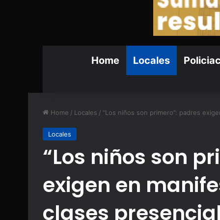
Home
Locales
Policia
Home
/
Locales
/
“Los niños son primero”: padres exige
Locales
“Los niños son p
exigen en manife
clases presencia