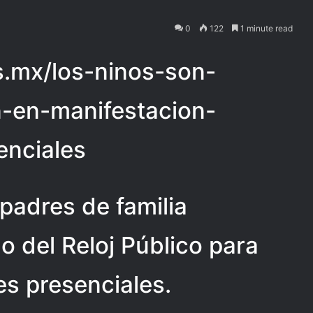
0
122
1 minute read
as.mx/los-ninos-son-
-en-manifestacion-
enciales
 padres de familia
lo del Reloj Público para
ses presenciales.