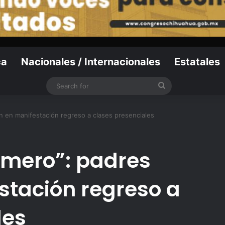
ca
Nacionales / Internacionales
Estatales
Search
for
n en manifestación regreso a clases presenciales
rimero”: padres
stación regreso a
les