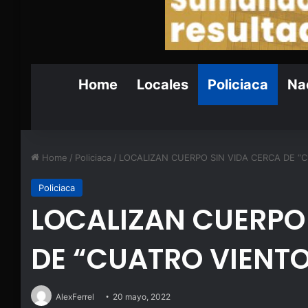
Home
Locales
Policiaca
Nac
Home
/
Policiaca
/
LOCALIZAN CUERPO SIN VIDA CERCA DE “
Policiaca
LOCALIZAN CUERPO
DE “CUATRO VIENT
AlexFerrel
20 mayo, 2022