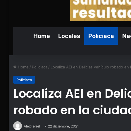
Home
Locales
Policiaca
Nac
Home
/
Policiaca
/
Localiza AEI en Delicias vehículo robado en
Policiaca
Localiza AEI en Deli
robado en la ciud
AlexFerrel
22 diciembre, 2021