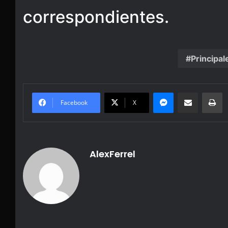
correspondientes.
Principal
Messenger
Share via Email
Pr
Facebook
X
AlexFerrel