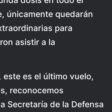
unda dosis en todo el
se, únicamente quedarán
traordinarias para
on asistir a la
 este es el último vuelo,
os, reconocemos
la Secretaría de la Defensa