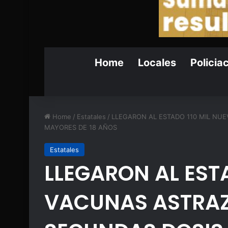
Home
Locales
Policia
Home
/
Estatales
/
LLEGARON AL ESTADO 110 MIL NU
MAYORES DE 18 AÑOS
Estatales
LLEGARON AL EST
VACUNAS ASTRA