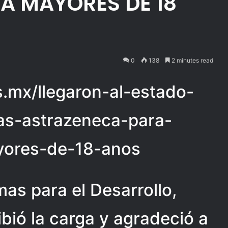
A MAYORES DE 18
0
138
2 minutes read
as.mx/llegaron-al-estado-
as-astrazeneca-para-
yores-de-18-anos
as para el Desarrollo,
ibió la carga y agradeció a