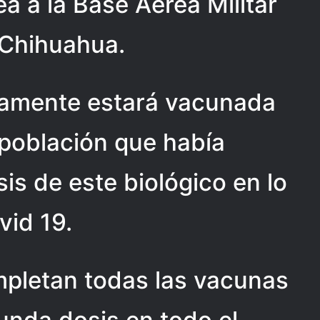
ea a la Base Aérea Militar
e Chihuahua.
icamente estará vacunada
a población que había
is de este biológico en lo
vid 19.
mpletan todas las vacunas