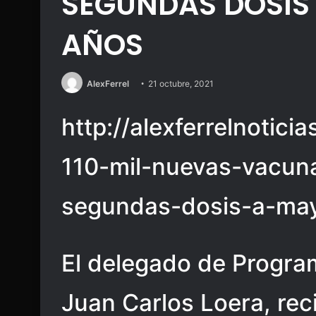
SEGUNDAS DOSIS 
AÑOS
AlexFerrel
21 octubre, 2021
http://alexferrelnotici
110-mil-nuevas-vacun
segundas-dosis-a-ma
El delegado de Program
Juan Carlos Loera, rec