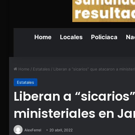
Home
Locales
Policiaca
Nac
Home
/
Estatales
/
Liberan a “sicarios” que atacaron a ministe
Estatales
Liberan a “sicarios
ministeriales en J
AlexFerrel
20 abril, 2022