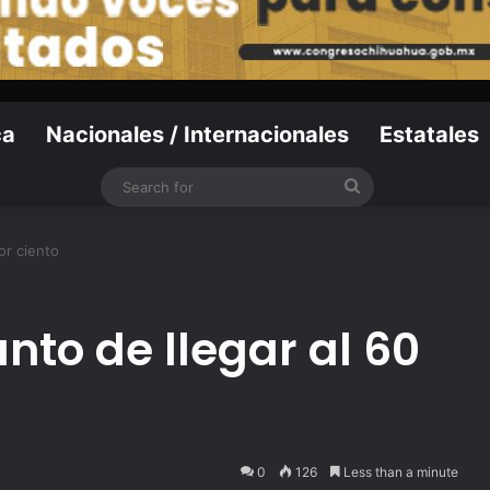
ca
Nacionales / Internacionales
Estatales
Search
for
or ciento
nto de llegar al 60
0
126
Less than a minute