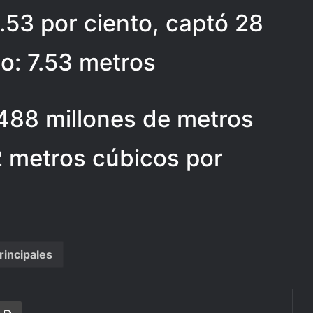
53 por ciento, captó 28
o: 7.53 metros
488 millones de metros
2 metros cúbicos por
rincipales
r
a Email
Print