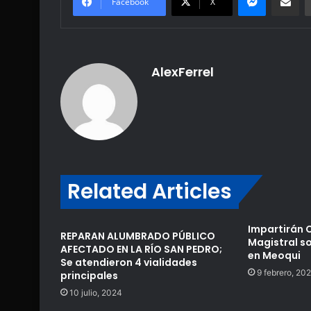
Facebook
X
AlexFerrel
Related Articles
Impartirán 
REPARAN ALUMBRADO PÚBLICO
Magistral so
AFECTADO EN LA RÍO SAN PEDRO;
en Meoqui
Se atendieron 4 vialidades
9 febrero, 20
principales
10 julio, 2024