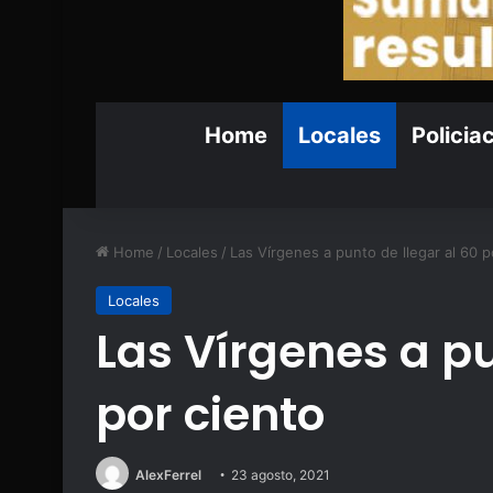
Home
Locales
Policia
Home
/
Locales
/
Las Vírgenes a punto de llegar al 60 p
Locales
Las Vírgenes a pu
por ciento
AlexFerrel
23 agosto, 2021