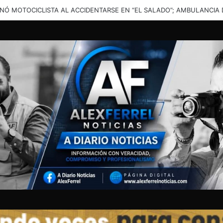
una solución”: vecinos denuncian inundaciones en calles de Santa Cata