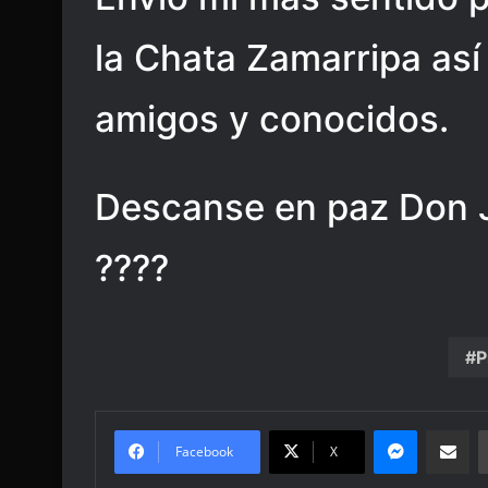
la Chata Zamarripa así
amigos y conocidos.
Descanse en paz Don J
????
P
Messenge
Share vi
Facebook
X