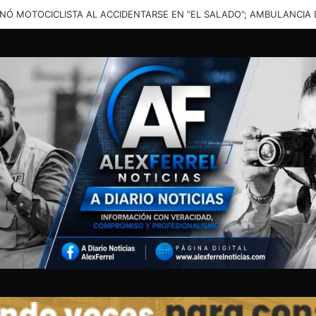
una solución”: vecinos denuncian inundaciones en calles de Santa Cata