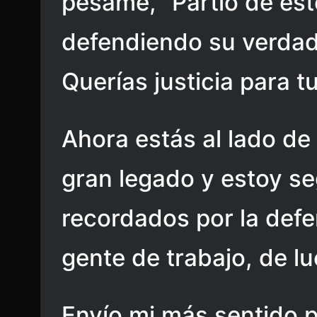
pésame, “Partió de est
defendiendo su verdad 
Querías justicia para tu
Ahora estás al lado de
gran legado y estoy se
recordados por la defe
gente de trabajo, de l
Envío mi más sentido 