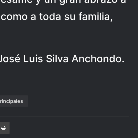
 como a toda su familia,
osé Luis Silva Anchondo.
rincipales
r
a Email
Print