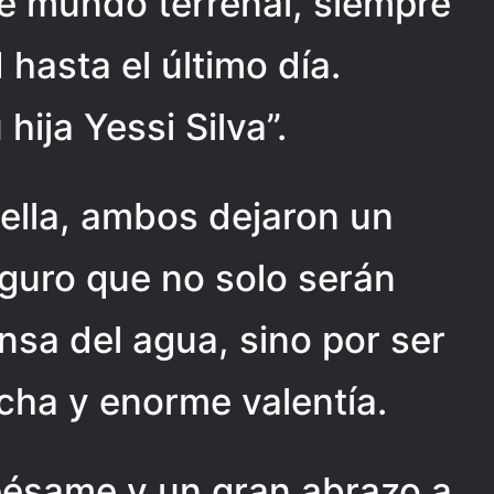
e mundo terrenal, siempre
hasta el último día.
 hija Yessi Silva”.
 ella, ambos dejaron un
guro que no solo serán
nsa del agua, sino por ser
ucha y enorme valentía.
pésame y un gran abrazo a