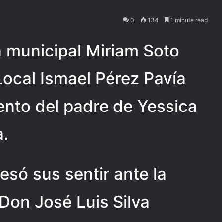
0
134
1 minute read
a municipal Miriam Soto
Local Ismael Pérez Pavía
iento del padre de Yessica
a.
esó sus sentir ante la
 Don José Luis Silva