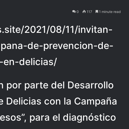
0
117
1 minute read
s.site/2021/08/11/invitan-
mpana-de-prevencion-de-
-en-delicias/
n por parte del Desarrollo
de Delicias con la Campaña
sos”, para el diagnóstico