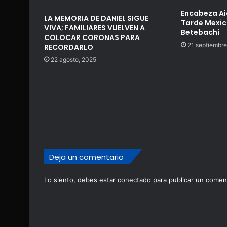
Encabeza Ai
LA MEMORIA DE DANIEL SIGUE
Tarde Mexic
VIVA; FAMILIARES VUELVEN A
Betebachi
COLOCAR CORONAS PARA
21 septiembre
RECORDARLO
22 agosto, 2025
Deja un comentario
Lo siento, debes estar
conectado
para publicar un coment