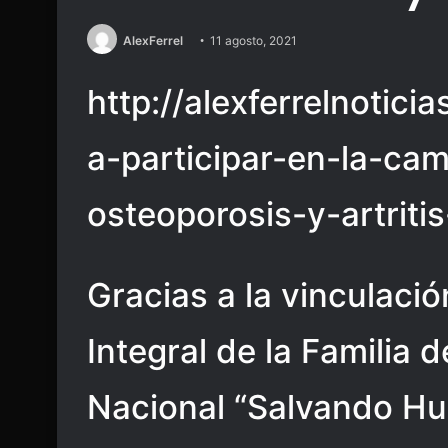
AlexFerrel
11 agosto, 2021
http://alexferrelnoticia
a-participar-en-la-ca
osteoporosis-y-artritis
Gracias a la vinculació
Integral de la Familia 
Nacional “Salvando Hue