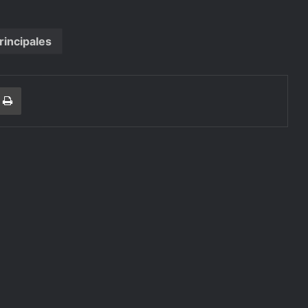
rincipales
r
a Email
Print