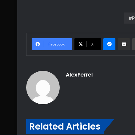
P
Messenge
Share vi
Facebook
X
AlexFerrel
Related Articles