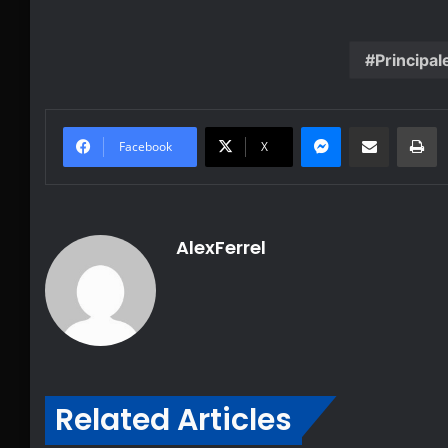
Principal
Messenger
Share via Email
Pr
Facebook
X
AlexFerrel
Related Articles