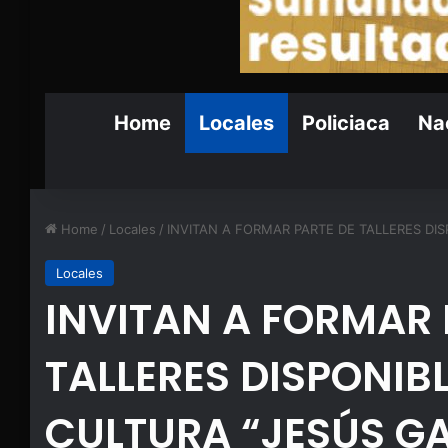
Home
Locales
Policiaca
Nac
Home
/
Locales
/
INVITAN A FORMAR PARTE DE TALLERES DI
Locales
INVITAN A FORMAR 
TALLERES DISPONIB
CULTURA “JESÚS G