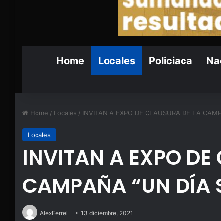
Home
Locales
Policiaca
Nac
Home
/
Locales
/
INVITAN A EXPO DE CLAUSURA DE LA CAMP
Locales
INVITAN A EXPO DE
CAMPAÑA “UN DÍA 
AlexFerrel
13 diciembre, 2021