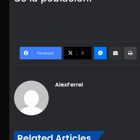
Messenger
Share via Email
Pr
Facebook
X
AlexFerrel
Related Articles