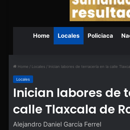
Home
Locales
Policiaca
Nac
Home
/
Locales
/
Inician labores de terracería en la calle Tlaxc
Locales
Inician labores de t
calle Tlaxcala de R
Alejandro Daniel García Ferrel