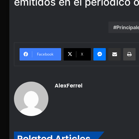
emitidos en el periódico o
Principal
Messenger
Share via Email
Pr
Facebook
X
AlexFerrel