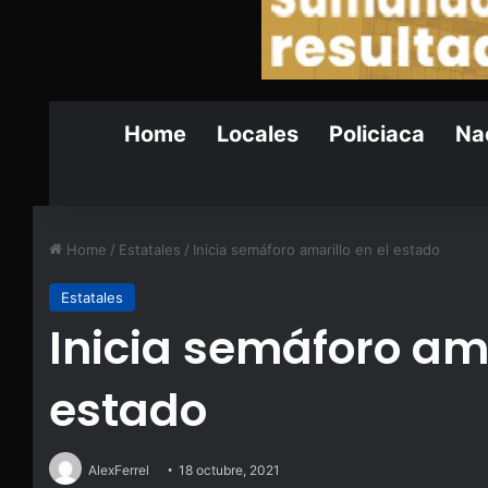
Home
Locales
Policiaca
Nac
Home
/
Estatales
/
Inicia semáforo amarillo en el estado
Estatales
Inicia semáforo ama
estado
AlexFerrel
18 octubre, 2021