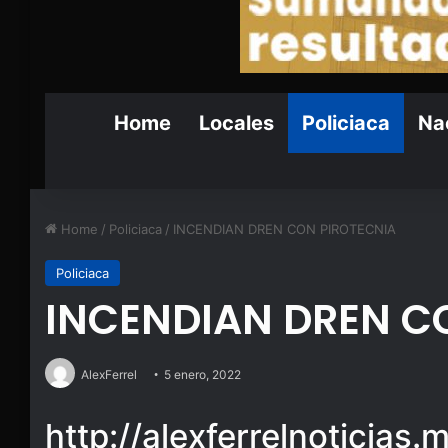
Home
Locales
Policiaca
Nac
Home
/
Policiaca
/
INCENDIAN DREN CON PIROTECNIA
Policiaca
INCENDIAN DREN C
AlexFerrel
5 enero, 2022
http://alexferrelnoticias