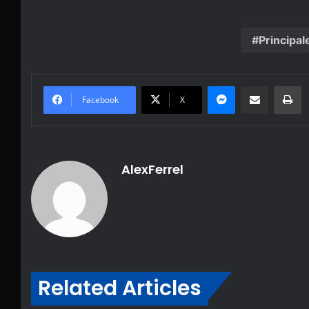
Principal
Messenger
Share via Email
Pr
Facebook
X
AlexFerrel
Related Articles