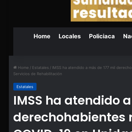
Home
Locales
Policiaca
Nac
Home
/
Estatales
/
IMSS ha atendido a más de 177 mil derech
Servicios de Rehabilitación
Estatales
IMSS ha atendido a
derechohabientes 