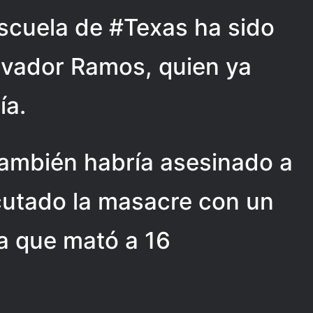
escuela de #Texas ha sido
lvador Ramos, quien ya
ía.
 también habría asesinado a
cutado la masacre con un
 la que mató a 16