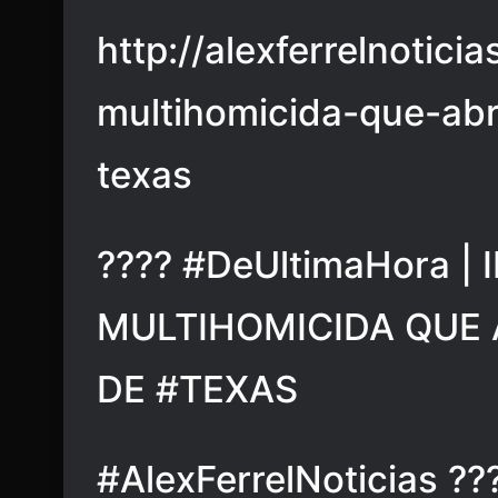
http://alexferrelnotici
multihomicida-que-abr
texas
???? #DeUltimaHora |
MULTIHOMICIDA QUE 
DE #TEXAS
#AlexFerrelNoticias ??