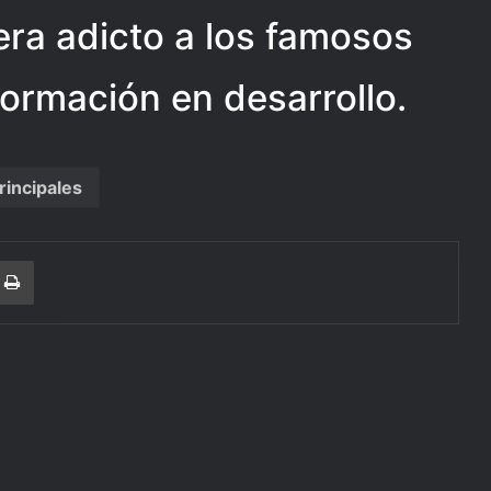
ra adicto a los famosos
ormación en desarrollo.
rincipales
r
a Email
Print