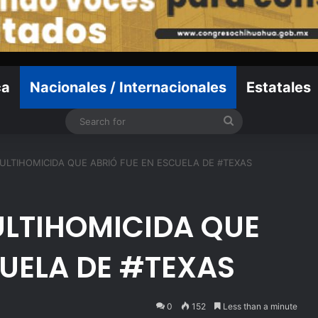
ca
Nacionales / Internacionales
Estatales
Search
for
MULTIHOMICIDA QUE ABRIÓ FUE EN ESCUELA DE #TEXAS
ULTIHOMICIDA QUE
CUELA DE #TEXAS
0
152
Less than a minute