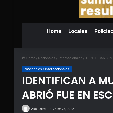
Home
Locales
Policia
Home
/
Nacionales / Internacionales
/
IDENTIFICAN A 
Nacionales / Internacionales
IDENTIFICAN A M
ABRIÓ FUE EN ES
AlexFerrel
25 mayo, 2022