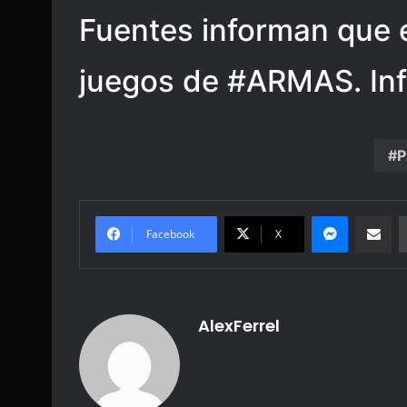
Fuentes informan que e
juegos de #ARMAS. Inf
P
Messenge
Share vi
Facebook
X
AlexFerrel