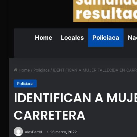
Home
Locales
Policiaca
Nac
Home
/
Policiaca
/
IDENTIFICAN A MUJER FALLECIDA EN CAR
Policiaca
IDENTIFICAN A MUJ
CARRETERA
AlexFerrel
26 marzo, 2022