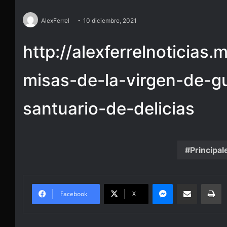
AlexFerrel
10 diciembre, 2021
http://alexferrelnoticias
misas-de-la-virgen-de-g
santuario-de-delicias
Principal
Messenger
Share via Email
Pr
Facebook
X