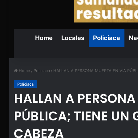
Home
Locales
Policiaca
Nac
Home
/
Policiaca
/
HALLAN A PERSONA MUERTA EN VÍA PÚBLI
Policiaca
HALLAN A PERSONA
PÚBLICA; TIENE UN 
CABEZA