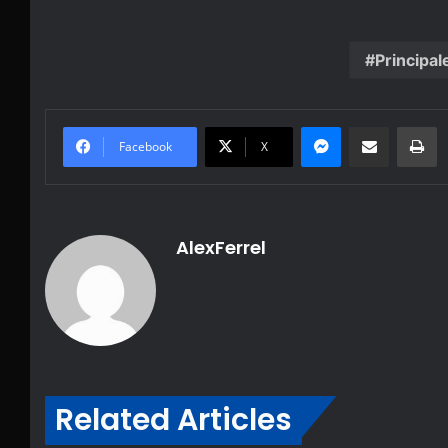
Principal
Messenger
Share via Email
Pr
Facebook
X
AlexFerrel
Related Articles