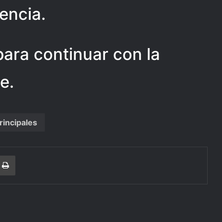
encia.
para continuar con la
e.
rincipales
r
a Email
Print