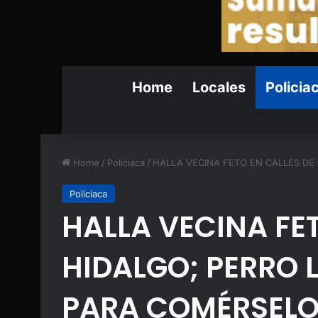
Home
Locales
Policia
Home
/
Policiaca
/
HALLA VECINA FETO EN CALLES DE
Policiaca
HALLA VECINA FE
HIDALGO; PERRO 
PARA COMÉRSEL