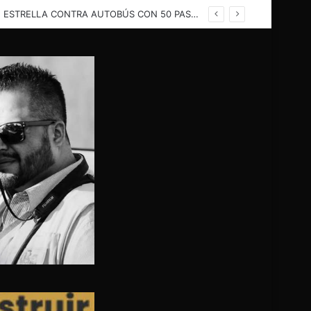
TRAGEDIA EN LA CARRETERA CAMARGO – OJINAGA! TRÁILER LLENO DE SANDÍAS SE ESTRELLA CONTRA AUTOBÚS CON 50 PASAJEROS