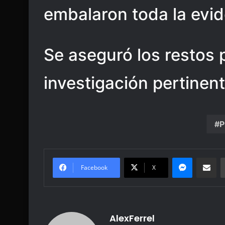
embalaron toda la evid
Se aseguró los restos 
investigación pertinent
P
Messenge
Share vi
Facebook
X
AlexFerrel