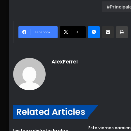
Principal
Messenger
Share via Email
Pr
Facebook
X
AlexFerrel
Related Articles
Este viernes comien
Invitan a disfrutar la obra