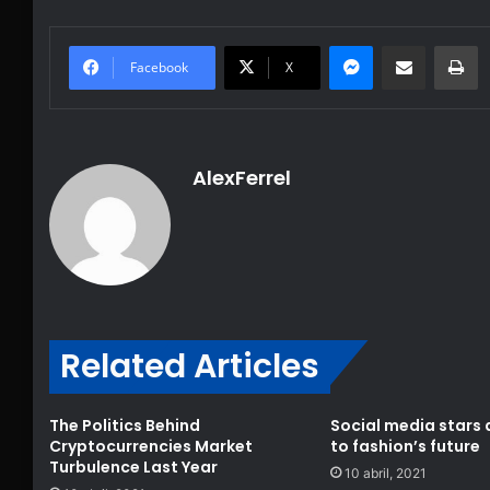
Messenger
Share via Email
Pr
Facebook
X
AlexFerrel
Related Articles
The Politics Behind
Social media stars 
Cryptocurrencies Market
to fashion’s future
Turbulence Last Year
10 abril, 2021