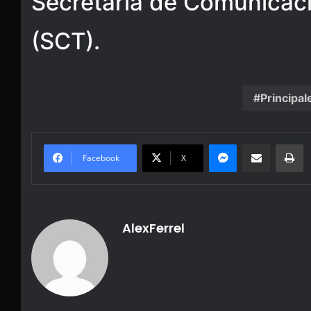
Secretaría de Comunicac
(SCT).
Principal
Messenger
Share via Email
Pr
Facebook
X
AlexFerrel