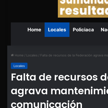
Home
Locales
Policiaca
Nac
Home
/
Locales
/
Falta de recursos de la Federación agrava m
Locales
Falta de recursos d
agrava mantenimie
comunicación