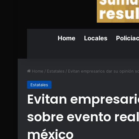
Home
Locales
Policia
Home
/
Estatales
/
Evitan empresarios dar su opinión s
Estatales
Evitan empresari
sobre evento rea
méxico