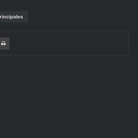
rincipales
r
a Email
Print