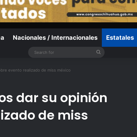
ca
Nacionales / Internacionales
Estatales
Search
for
obre evento realizado de miss méxico
os dar su opinión
lizado de miss