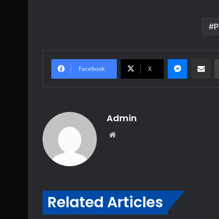
P
Messenge
Share vi
Facebook
X
Admin
Website
Related Articles