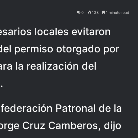
0
138
1 minute read
arios locales evitaron
del permiso otorgado por
a la realización del
.
nfederación Patronal de la
orge Cruz Camberos, dijo