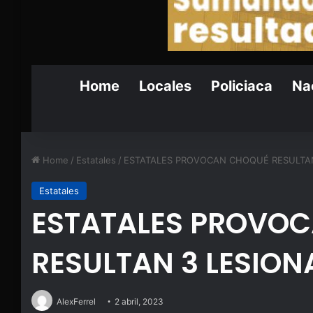
Home
Locales
Policiaca
Nac
Home
/
Estatales
/
ESTATALES PROVOCAN CHOQUÉ RESULTA
Estatales
ESTATALES PROVO
RESULTAN 3 LESIO
AlexFerrel
2 abril, 2023