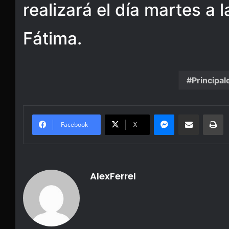
realizará el día martes a 
Fátima.
Principal
Messenger
Share via Email
Pr
Facebook
X
AlexFerrel