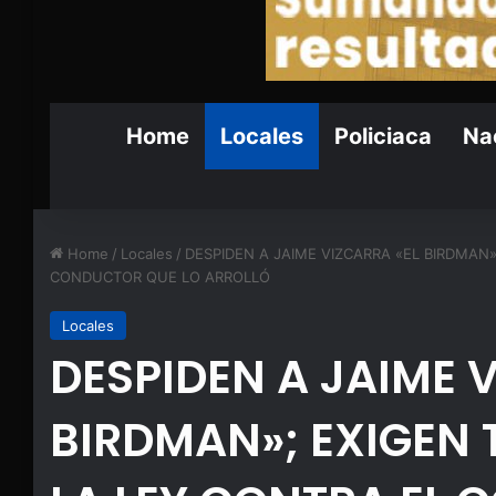
Home
Locales
Policiaca
Nac
Home
/
Locales
/
DESPIDEN A JAIME VIZCARRA «EL BIRDMAN»
CONDUCTOR QUE LO ARROLLÓ
Locales
DESPIDEN A JAIME 
BIRDMAN»; EXIGEN 