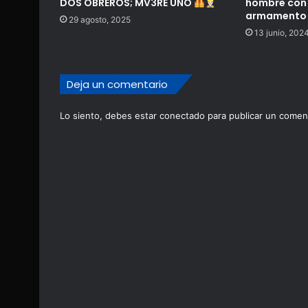
DOS OBREROS; MV3RE UNO
hombre con 
armamento 
29 agosto, 2025
13 junio, 202
Deja un comentario
Lo siento, debes estar
conectado
para publicar un coment