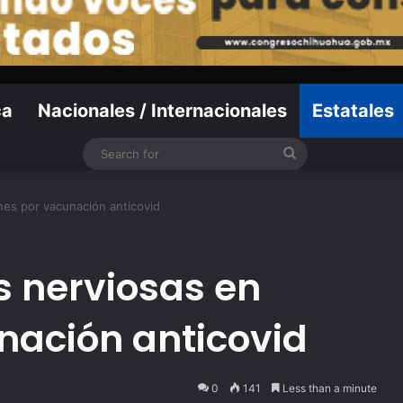
ca
Nacionales / Internacionales
Estatales
Search
for
nes por vacunación anticovid
s nerviosas en
nación anticovid
0
141
Less than a minute