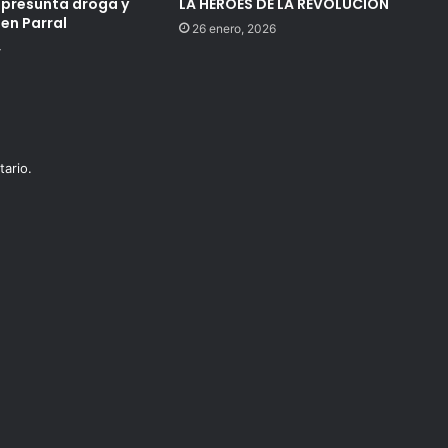
presunta droga y
LA HÉROES DE LA REVOLUCIÓN
en Parral
26 enero, 2026
4
ario.