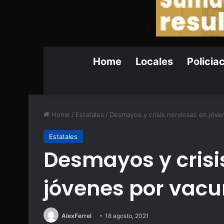
Home
Locales
Policia
Home
/
Estatales
/
Desmayos y crisis nerviosas en jóve
Estatales
Desmayos y crisi
jóvenes por vacu
AlexFerrel
18 agosto, 2021