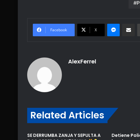
P
Messenge
Share vi
Facebook
X
AlexFerrel
Related Articles
SE DERRUMBA ZANJA Y SEPULTA A
Detiene Poli