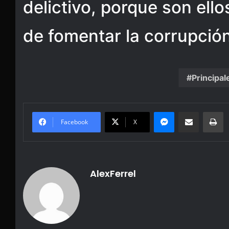
delictivo, porque son ell
de fomentar la corrupción
Principal
Messenger
Share via Email
Pr
Facebook
X
AlexFerrel