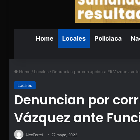
Home
Locales
Policiaca
Nac
Home
/
Locales
/
Denuncian por corrupción a Eli Vázquez ante
Locales
Denuncian por corru
Vázquez ante Funci
AlexFerrel
27 mayo, 2022