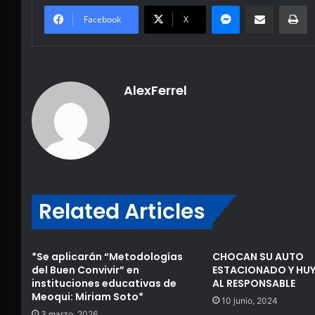
Messenger
Share via Email
Pr
Facebook
X
AlexFerrel
Related Articles
*Se aplicarán “Metodologías
CHOCAN SU AUTO
del Buen Convivir” en
ESTACIONADO Y HUY
instituciones educativas de
AL RESPONSABLE
Meoqui: Miriam Soto*
10 junio, 2024
3 marzo, 2026