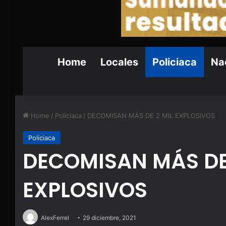
Home
Locales
Policiaca
Nac
Home
/
Policiaca
/
DECOMISAN MÁS DE 2 MIL EXPLOSIVOS
Policiaca
DECOMISAN MÁS DE 
EXPLOSIVOS
AlexFerrel
29 diciembre, 2021