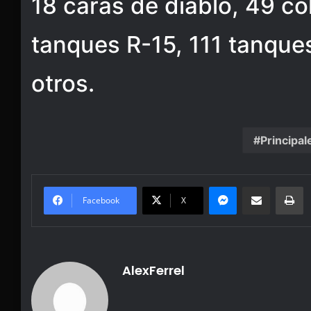
18 caras de diablo, 49 c
tanques R-15, 111 tanque
otros.
Principal
Messenger
Share via Email
Pr
Facebook
X
AlexFerrel