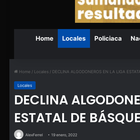
Home
Locales
Policiaca
Nac
Home
/
Locales
/
DECLINA ALGODONEROS EN LA LIGA ESTAT
Locales
DECLINA ALGODONER
ESTATAL DE BÁSQU
AlexFerrel
19 enero, 2022