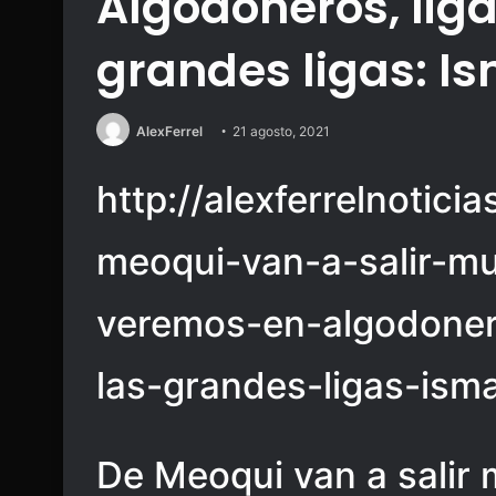
Algodoneros, liga
grandes ligas: I
AlexFerrel
21 agosto, 2021
http://alexferrelnotici
meoqui-van-a-salir-m
veremos-en-algodoner
las-grandes-ligas-ism
De Meoqui van a salir