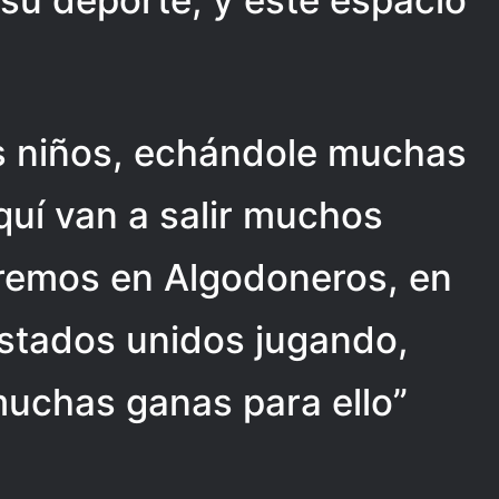
 su deporte, y este espacio
s niños, echándole muchas
quí van a salir muchos
eremos en Algodoneros, en
estados unidos jugando,
muchas ganas para ello”