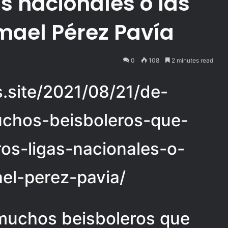
s nacionales o las
smael Pérez Pavía
0
108
2 minutes read
as.site/2021/08/21/de-
uchos-beisboleros-que-
os-ligas-nacionales-o-
ael-perez-pavia/
 muchos beisboleros que