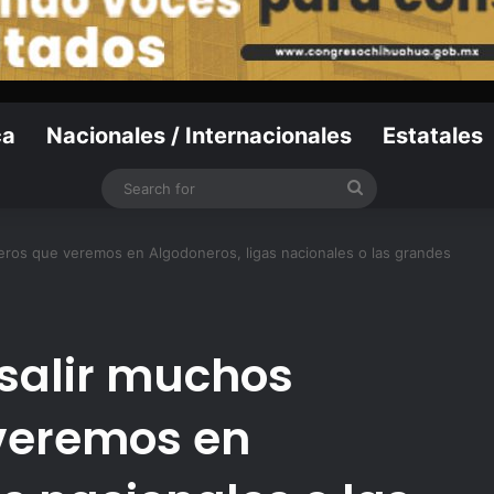
ca
Nacionales / Internacionales
Estatales
Search
for
eros que veremos en Algodoneros, ligas nacionales o las grandes
salir muchos
 veremos en