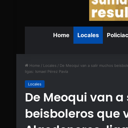
Home
Locales
Policia
Home
/
Locales
/
De Meoqui van a salir muchos beisbol
ligas: Ismael Pérez Pavía
Locales
De Meoqui van a 
beisboleros que