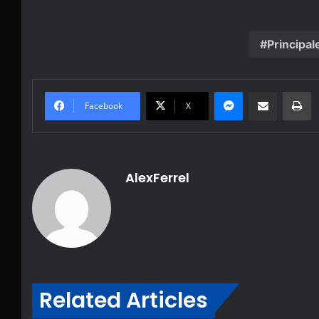
Principal
Messenger
Share via Email
Pr
Facebook
X
AlexFerrel
Related Articles