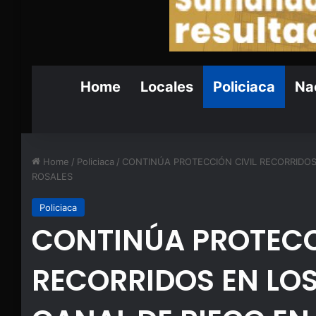
Home
Locales
Policiaca
Nac
Home
/
Policiaca
/
CONTINÚA PROTECCIÓN CIVIL RECORRIDO
ROSALES
Policiaca
CONTINÚA PROTECC
RECORRIDOS EN LO