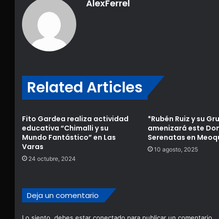
AlexFerrel
Related Articles
Fito Gardea realiza actividad
*Rubén Ruiz y su Gr
educativa “Chimalli y su
amenizará este Do
Mundo Fantástico” en Las
Serenatas en Meoq
Varas
10 agosto, 2025
24 octubre, 2024
Deja un comentario
Lo siento, debes estar
conectado
para publicar un comentario.