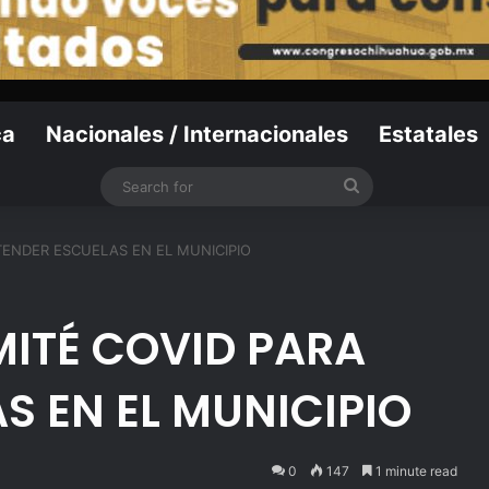
ca
Nacionales / Internacionales
Estatales
Search
for
ENDER ESCUELAS EN EL MUNICIPIO
TÉ COVID PARA
S EN EL MUNICIPIO
0
147
1 minute read