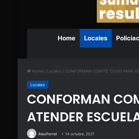
Home
Locales
Policia
Home
/
Locales
/
CONFORMAN COMITÉ COVID PARA AT
Locales
CONFORMAN COMI
ATENDER ESCUELA
AlexFerrel
14 octubre, 2021