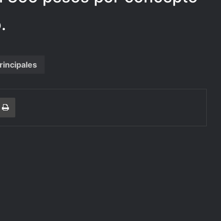
.
rincipales
r
a Email
Print