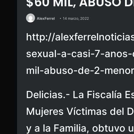
$60 MIL, ABUSÓ 
AlexFerrel
14 marzo, 2022
http://alexferrelnotic
sexual-a-casi-7-anos
mil-abuso-de-2-meno
Delicias.- La Fiscalía 
Mujeres Víctimas del D
y a la Familia, obtuvo 