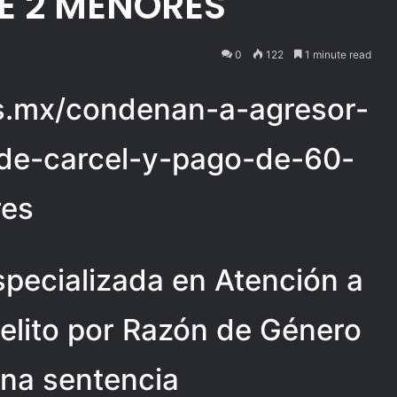
DE 2 MENORES
0
122
1 minute read
ias.mx/condenan-a-agresor-
-de-carcel-y-pago-de-60-
res
Especializada en Atención a
elito por Razón de Género
una sentencia