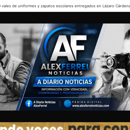
UNA VIDA DE TRABAJO Y FAMILIA QUE TERMINÓ EN TRAGEDIA •Su familia clama justi