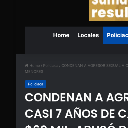
Home
Locales
Policia
Home
/
Policiaca
/
CONDENAN A AGRESOR SEXUAL A CA
MENORES
Policiaca
CONDENAN A AGR
CASI 7 AÑOS DE 