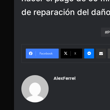
de reparación del daño
P
Messenge
Share vi
Facebook
X
AlexFerrel