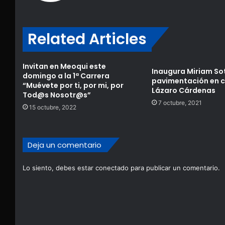
Related Articles
Invitan en Meoqui este
Inaugura Miriam So
domingo a la 1ª Carrera
pavimentación en c
“Muévete por ti, por mi, por
Lázaro Cárdenas
Tod@s Nosotr@s”
7 octubre, 2021
15 octubre, 2022
Deja un comentario
Lo siento, debes estar
conectado
para publicar un comentario.