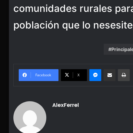
comunidades rurales para 
población que lo nesesite
Principal
Messenger
Share via Email
Pr
Facebook
X
AlexFerrel