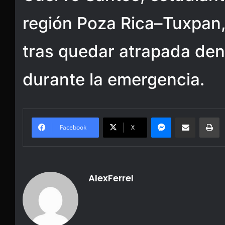
región Poza Rica–Tuxpan, 
tras quedar atrapada den
durante la emergencia.
Messenger
Share via Email
Pr
Facebook
X
AlexFerrel