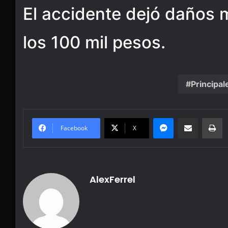
El accidente dejó daños 
los 100 mil pesos.
Principal
Messenger
Share via Email
Pr
Facebook
X
AlexFerrel