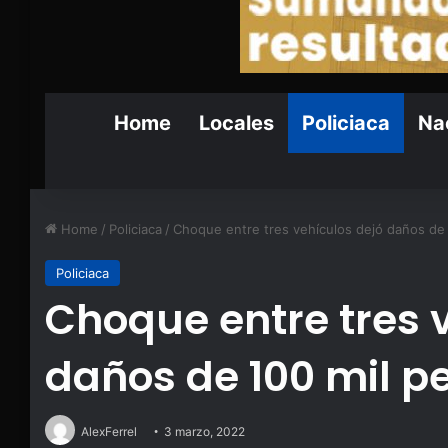
Home
Locales
Policiaca
Nac
Home
/
Policiaca
/
Choque entre tres vehículos dejó daños de
Policiaca
Choque entre tres 
daños de 100 mil p
AlexFerrel
3 marzo, 2022