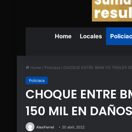
Home
Locales
Policia
Home
/
Policiaca
/
CHOQUE ENTRE BMW VS TRÁILER DE
Policiaca
CHOQUE ENTRE BM
150 MIL EN DAÑO
AlexFerrel
20 abril, 2022