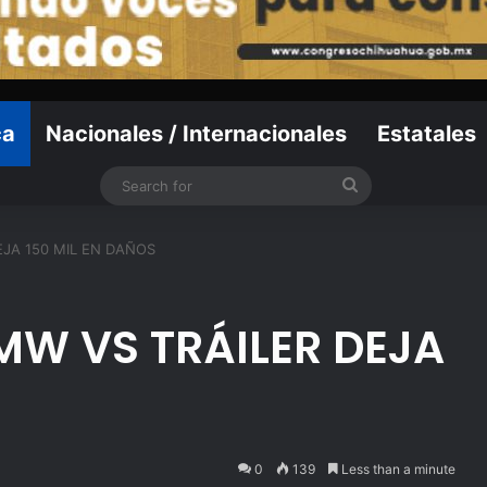
ca
Nacionales / Internacionales
Estatales
Search
for
JA 150 MIL EN DAÑOS
W VS TRÁILER DEJA
S
0
139
Less than a minute