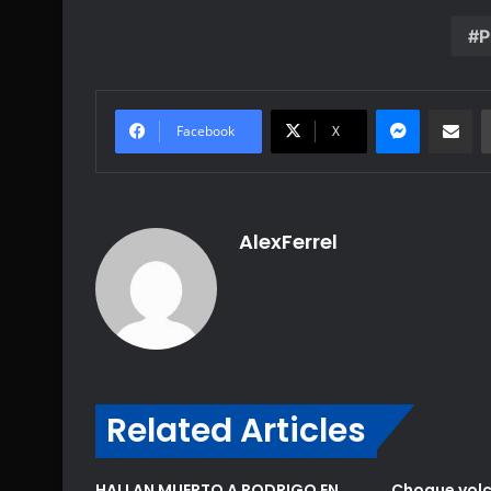
P
Messenge
Share vi
Facebook
X
AlexFerrel
Related Articles
HALLAN MUERTO A RODRIGO EN
Choque volc