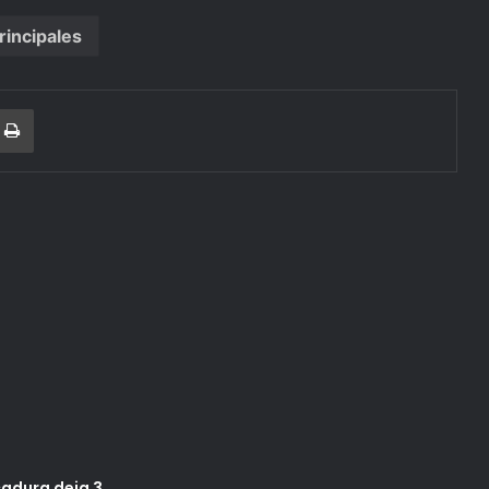
rincipales
r
a Email
Print
adura deja 3