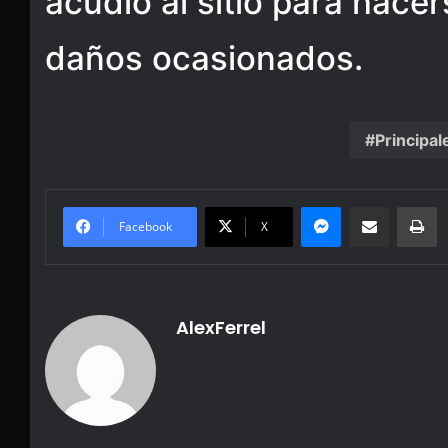
acudió al sitio para hace
daños ocasionados.
Principal
Messenger
Share via Email
Pr
Facebook
X
AlexFerrel