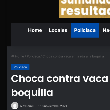
Home
Locales
Policiaca
Nac
Home
/
Policiaca
/
Choca contra vaca en la rúa a la boquilla
Policiaca
Choca contra vaca 
boquilla
AlexFerrel
16 noviembre, 2021