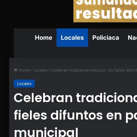
Home
Locales
Policiaca
Nac
Home
/
Locales
/
Celebran tradicional misa por los fieles difu
Locales
Celebran tradiciona
fieles difuntos en 
municipal