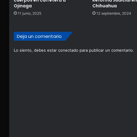
cuerpos en carretera a
Reforma Judicial en
Ojinaga
Chihuahua
11 junio, 2025
12 septiembre, 2024
Deja un comentario
Lo siento, debes estar
conectado
para publicar un comentario.