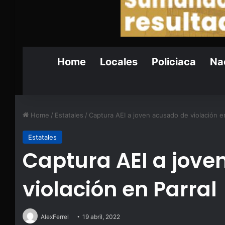
Home
Locales
Policiaca
Nac
Home
/
Estatales
/
Captura AEI a joven acusado de violación en
Estatales
Captura AEI a jove
violación en Parral
AlexFerrel
19 abril, 2022