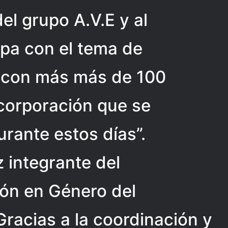
el grupo A.V.E y al
ipa con el tema de
 con más más de 100
corporación que se
rante estos días”.
z integrante del
ón en Género del
racias a la coordinación y