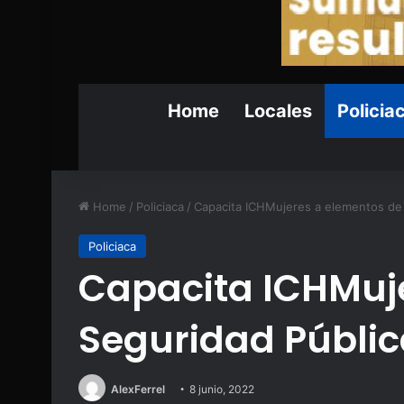
Home
Locales
Policia
Home
/
Policiaca
/
Capacita ICHMujeres a elementos de
Policiaca
Capacita ICHMuj
Seguridad Públi
AlexFerrel
8 junio, 2022