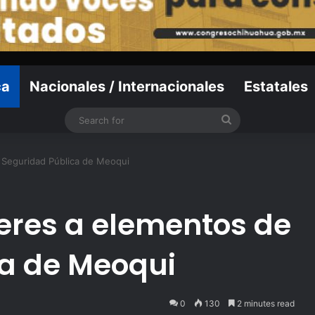
ca
Nacionales / Internacionales
Estatales
Search
for
 Seguridad Pública de Meoqui
eres a elementos de
ca de Meoqui
0
130
2 minutes read