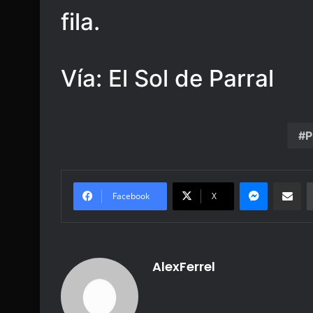
fila.
Vía: El Sol de Parral
P
Messenge
Share vi
Facebook
X
AlexFerrel