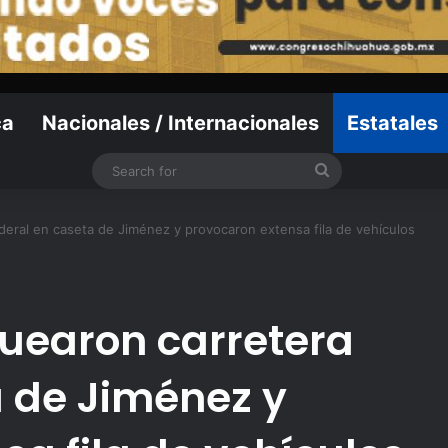
ca
Nacionales / Internacionales
Estatales
Search
for
eral en caseta de Jiménez y provocaron extensa fila de vehículos
uearon carretera
a de Jiménez y