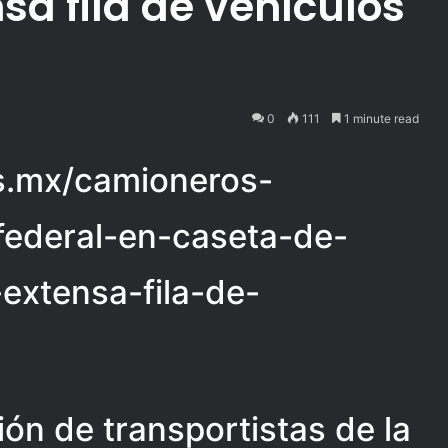
sa fila de vehículos
0
111
1 minute read
ias.mx/camioneros-
federal-en-caseta-de-
extensa-fila-de-
ón de transportistas de la