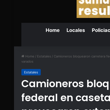
Home
Locales
Policia
Home
/
Estatales
/
Camioneros bloquearon carretera fed
varados
Estatales
Camioneros bloq
federal en caset