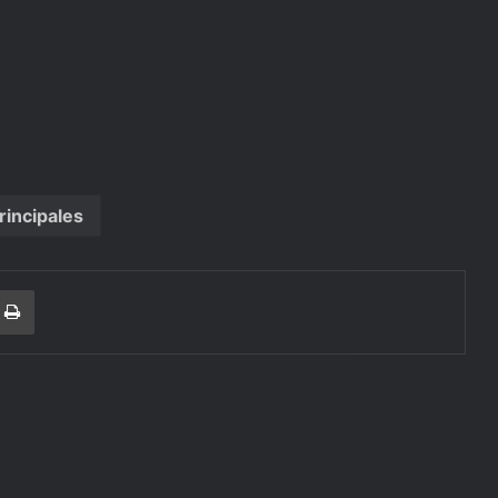
rincipales
r
a Email
Print