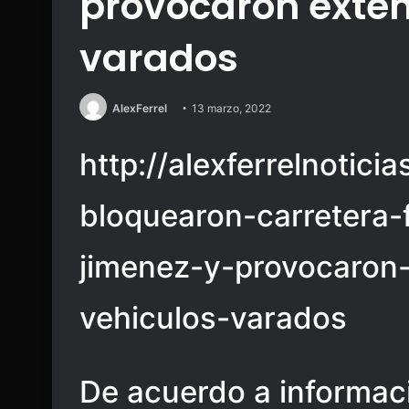
provocaron exten
varados
AlexFerrel
13 marzo, 2022
http://alexferrelnotic
bloquearon-carretera-
jimenez-y-provocaron-
vehiculos-varados
De acuerdo a informaci